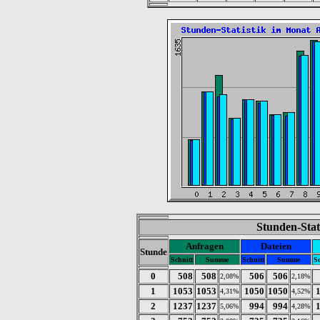
Stunden-Stat
Anfragen
Dateien
Stunde
Schnitt
Summe
Schnitt
Summe
Sc
0
508
508
506
506
2,08%
2,18%
1
1053
1053
1050
1050
4,31%
4,52%
2
1237
1237
994
994
5,06%
4,28%