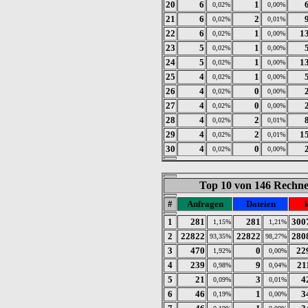
20
6
1
0,02%
0,00%
21
6
2
0,02%
0,01%
22
6
1
1
0,02%
0,00%
23
5
1
0,02%
0,00%
24
5
1
1
0,02%
0,00%
25
4
1
0,02%
0,00%
26
4
0
0,02%
0,00%
27
4
0
0,02%
0,00%
28
4
2
0,02%
0,01%
29
4
2
1
0,02%
0,01%
30
4
0
0,02%
0,00%
Top 10 von 146 Rechner
#
Anfragen
Dateien
1
281
281
300
1,15%
1,21%
2
22822
22822
280
93,35%
98,27%
3
470
0
22
1,92%
0,00%
4
239
9
21
0,98%
0,04%
5
21
3
4
0,09%
0,01%
6
46
1
3
0,19%
0,00%