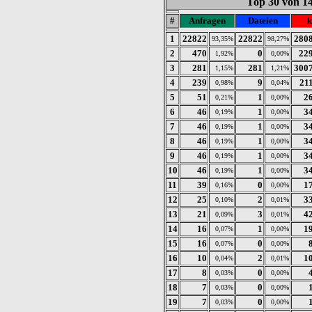
Top 30 von 1
#
Anfragen
Dateien
k
1
22822
22822
280
93,35%
98,27%
2
470
0
22
1,92%
0,00%
3
281
281
300
1,15%
1,21%
4
239
9
21
0,98%
0,04%
5
51
1
2
0,21%
0,00%
6
46
1
3
0,19%
0,00%
7
46
1
3
0,19%
0,00%
8
46
1
3
0,19%
0,00%
9
46
1
3
0,19%
0,00%
10
46
1
3
0,19%
0,00%
11
39
0
1
0,16%
0,00%
12
25
2
3
0,10%
0,01%
13
21
3
4
0,09%
0,01%
14
16
1
1
0,07%
0,00%
15
16
0
0,07%
0,00%
16
10
2
1
0,04%
0,01%
17
8
0
0,03%
0,00%
18
7
0
0,03%
0,00%
19
7
0
0,03%
0,00%