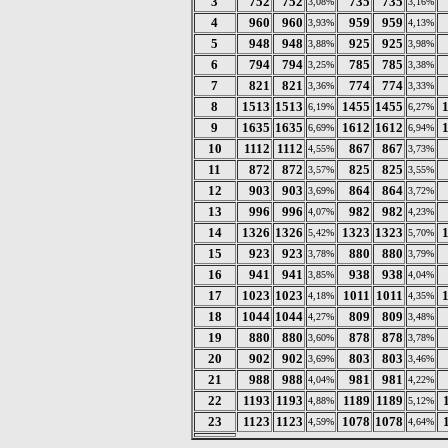
3
752
752
735
735
3,08%
3,16%
4
960
960
959
959
3,93%
4,13%
5
948
948
925
925
3,88%
3,98%
6
794
794
785
785
3,25%
3,38%
7
821
821
774
774
3,36%
3,33%
8
1513
1513
1455
1455
6,19%
6,27%
9
1635
1635
1612
1612
6,69%
6,94%
10
1112
1112
867
867
4,55%
3,73%
11
872
872
825
825
3,57%
3,55%
12
903
903
864
864
3,69%
3,72%
13
996
996
982
982
4,07%
4,23%
14
1326
1326
1323
1323
5,42%
5,70%
15
923
923
880
880
3,78%
3,79%
16
941
941
938
938
3,85%
4,04%
17
1023
1023
1011
1011
4,18%
4,35%
18
1044
1044
809
809
4,27%
3,48%
19
880
880
878
878
3,60%
3,78%
20
902
902
803
803
3,69%
3,46%
21
988
988
981
981
4,04%
4,22%
22
1193
1193
1189
1189
4,88%
5,12%
23
1123
1123
1078
1078
4,59%
4,64%