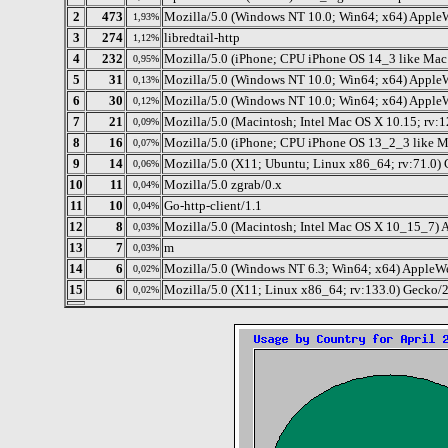
2
473
Mozilla/5.0 (Windows NT 10.0; Win64; x64) Apple
1,93%
3
274
libredtail-http
1,12%
4
232
Mozilla/5.0 (iPhone; CPU iPhone OS 14_3 like M
0,95%
5
31
Mozilla/5.0 (Windows NT 10.0; Win64; x64) Apple
0,13%
6
30
Mozilla/5.0 (Windows NT 10.0; Win64; x64) Apple
0,12%
7
21
Mozilla/5.0 (Macintosh; Intel Mac OS X 10.15; rv:
0,09%
8
16
Mozilla/5.0 (iPhone; CPU iPhone OS 13_2_3 like 
0,07%
9
14
Mozilla/5.0 (X11; Ubuntu; Linux x86_64; rv:71.0)
0,06%
10
11
Mozilla/5.0 zgrab/0.x
0,04%
11
10
Go-http-client/1.1
0,04%
12
8
Mozilla/5.0 (Macintosh; Intel Mac OS X 10_15_7) 
0,03%
13
7
m
0,03%
14
6
Mozilla/5.0 (Windows NT 6.3; Win64; x64) AppleW
0,02%
15
6
Mozilla/5.0 (X11; Linux x86_64; rv:133.0) Gecko/
0,02%