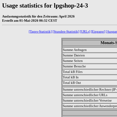
Usage statistics for lpgshop-24-3
Auslastungsstatistik für den Zeitraum: April 2026
Erstellt am 01-Mai-2026 06:32 CEST
[Tages-Statistik]
[Stunden-Statistik]
[URLs]
[Eingang]
[Ausga
Monats-St
Summe Anfragen
Summe Dateien
Summe Seiten
Summe Besuche
Total kB Files
Total kB In
Total kB Out
Summe unterschiedlicher Rechner (IP-
Summe unterschiedlicher URLs
Summe unterschiedlicher Verweise
Summe unterschiedlicher Anwenderp
.