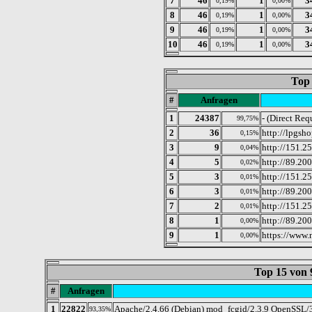
7
46
1
3
0,19%
0,00%
8
46
1
3
0,19%
0,00%
9
46
1
3
0,19%
0,00%
10
46
1
3
0,19%
0,00%
Top 
#
Anfragen
1
24387
- (Direct Req
99,75%
2
36
http://lpgsho
0,15%
3
9
http://151.2
0,04%
4
5
http://89.20
0,02%
5
3
http://151.2
0,01%
6
3
http://89.20
0,01%
7
2
http://151.2
0,01%
8
1
http://89.20
0,00%
9
1
https://www.
0,00%
Top 15 von
#
Anfragen
1
22822
Apache/2.4.66 (Debian) mod_fcgid/2.3.9 OpenSSL/3
93,35%